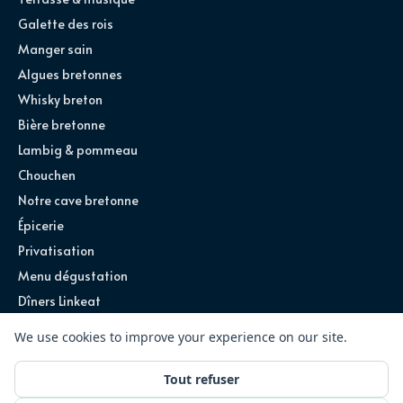
Galette des rois
Manger sain
Algues bretonnes
Whisky breton
Bière bretonne
Lambig & pommeau
Chouchen
Notre cave bretonne
Épicerie
Privatisation
Menu dégustation
Dîners Linkeat
©
2026
Ty Louis · Tous droits réservés
Site conçu par
Exploreum