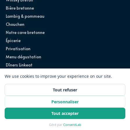
Bière bretonne
Lambig & pommeau
Chouchen
Notre cave bretonne
Épicerie
Privatisation
Menu dégustation
Dîners Linkeat
©
2026
Ty Louis · Tous droits réservés
Site conçu par
Exploreum
Partenariats
Recrutement
Mentions légales
CGU
Confidentialité
Réserver une table