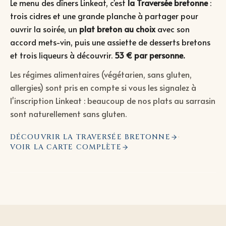
Le menu des dîners Linkeat, c'est
la Traversée bretonne
:
trois cidres et une grande planche à partager pour
ouvrir la soirée, un
plat breton au choix
avec son
accord mets-vin, puis une assiette de desserts bretons
et trois liqueurs à découvrir.
53 € par personne.
Les régimes alimentaires (végétarien, sans gluten,
allergies) sont pris en compte si vous les signalez à
l'inscription Linkeat : beaucoup de nos plats au sarrasin
sont naturellement sans gluten.
DÉCOUVRIR LA TRAVERSÉE BRETONNE
DÎNERS LINKEAT · PARIS 12
·
VOIR LA CARTE COMPLÈTE
Une tablée chez Ty Louis