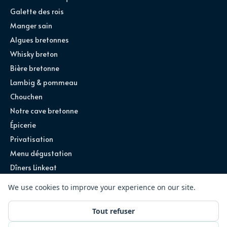
Galette des rois
Manger sain
Algues bretonnes
Whisky breton
Bière bretonne
Lambig & pommeau
Chouchen
Notre cave bretonne
Épicerie
Privatisation
Menu dégustation
Dîners Linkeat
©
2026
Ty Louis · Tous droits réservés
Site conçu par
Exploreum