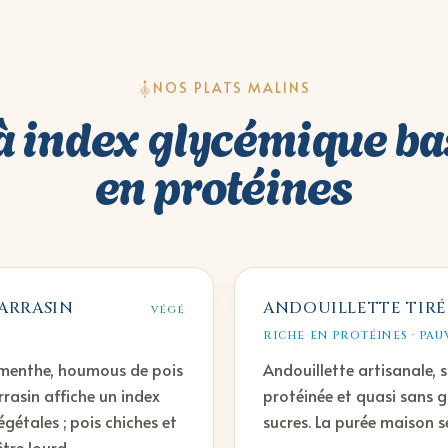
NOS PLATS MALINS
à index glycémique ba
en protéines
SARRASIN
ANDOUILLETTE TIRÉE
VÉGÉ
RICHE EN PROTÉINES · PA
 menthe, houmous de pois
Andouillette artisanale, s
rrasin affiche un index
protéinée et quasi sans gl
gétales ; pois chiches et
sucres. La purée maison se
tre lourd.