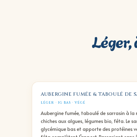
Léger, 
AUBERGINE FUMÉE & TABOULÉ DE 
LÉGER · IG BAS · VÉGÉ
Aubergine fumée, taboulé de sarrasin à la
chiches aux algues, légumes bio, féta. Le sa
glycémique bas et apporte des protéines vé
féta complètent l’apport. Rassasiant sans ê