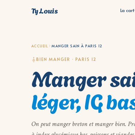
Ty Louis
La car
ACCUEIL
MANGER SAIN À PARIS 12
BIEN MANGER · PARIS 12
Manger sain
léger, IG ba
On peut manger breton et manger bien. Produ
à index glycémique bas, poissons et viandes 