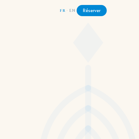
Réserver
FR
·
EN