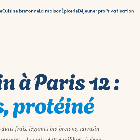
te
Cuisine bretonne
La maison
Épicerie
Déjeuner pro
Privatisation
 à Paris 12 :
s, protéiné
its frais, légumes bio bretons, sarrasin
maigres : de vrais plats équilibrés, à deux