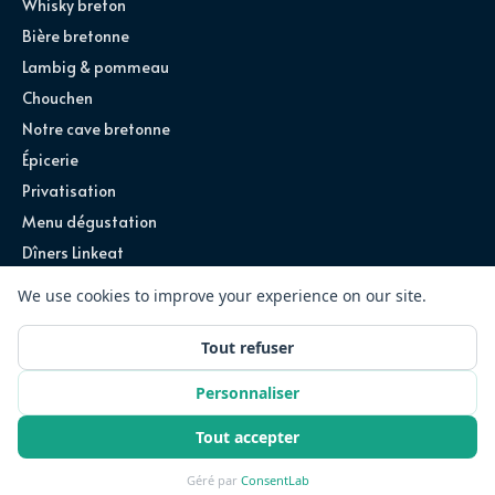
Whisky breton
Bière bretonne
Lambig & pommeau
Chouchen
Notre cave bretonne
Épicerie
Privatisation
Menu dégustation
Dîners Linkeat
©
2026
Ty Louis · Tous droits réservés
Site conçu par
Exploreum
Partenariats
Recrutement
Mentions légales
CGU
Confidentialité
Réserver une table