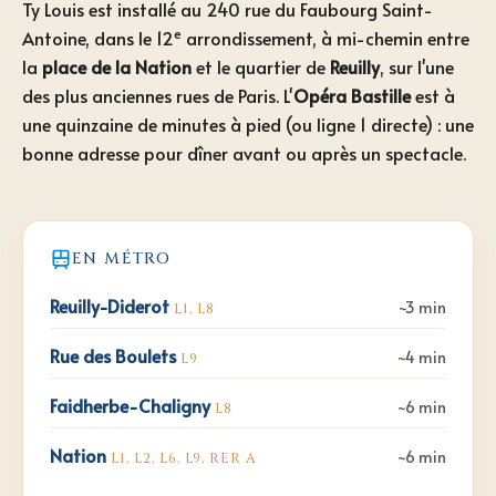
Ty Louis est installé au 240 rue du Faubourg Saint-
e
Antoine, dans le 12
arrondissement, à mi-chemin entre
la
place de la Nation
et le quartier de
Reuilly
, sur l'une
des plus anciennes rues de Paris. L'
Opéra Bastille
est à
une quinzaine de minutes à pied (ou ligne 1 directe) : une
bonne adresse pour dîner avant ou après un spectacle.
EN MÉTRO
Reuilly-Diderot
~3 min
L1, L8
Rue des Boulets
~4 min
L9
Faidherbe-Chaligny
~6 min
L8
Nation
~6 min
L1, L2, L6, L9, RER A