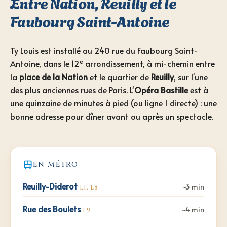
Entre Nation, Reuilly et le
Faubourg Saint-Antoine
Ty Louis est installé au 240 rue du Faubourg Saint-
e
Antoine, dans le 12
arrondissement, à mi-chemin entre
la
place de la Nation
et le quartier de
Reuilly
, sur l'une
des plus anciennes rues de Paris. L'
Opéra Bastille
est à
une quinzaine de minutes à pied (ou ligne 1 directe) : une
bonne adresse pour dîner avant ou après un spectacle.
EN MÉTRO
Reuilly-Diderot
~3 min
L1, L8
Rue des Boulets
~4 min
L9