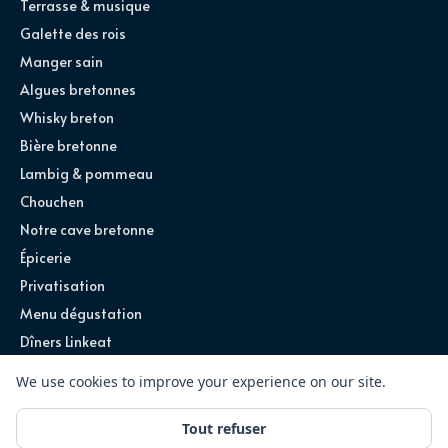
Terrasse & musique
Galette des rois
Manger sain
Algues bretonnes
Whisky breton
Bière bretonne
Lambig & pommeau
Chouchen
Notre cave bretonne
Épicerie
Privatisation
Menu dégustation
Dîners Linkeat
©
2026
Ty Louis · Tous droits réservés
Site conçu par
Exploreum