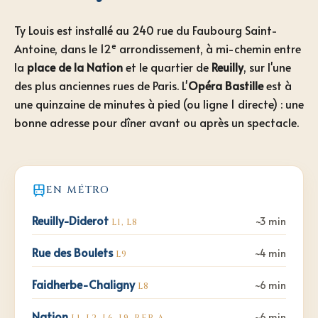
Ty Louis est installé au 240 rue du Faubourg Saint-
e
Antoine, dans le 12
arrondissement, à mi-chemin entre
la
place de la Nation
et le quartier de
Reuilly
, sur l'une
des plus anciennes rues de Paris. L'
Opéra Bastille
est à
une quinzaine de minutes à pied (ou ligne 1 directe) : une
bonne adresse pour dîner avant ou après un spectacle.
EN MÉTRO
Reuilly-Diderot
~3 min
L1, L8
Rue des Boulets
~4 min
L9
Faidherbe-Chaligny
~6 min
L8
Nation
~6 min