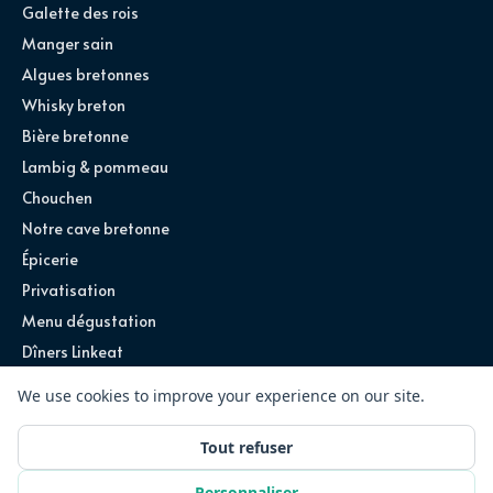
Galette des rois
Manger sain
Algues bretonnes
Whisky breton
Bière bretonne
Lambig & pommeau
Chouchen
Notre cave bretonne
Épicerie
Privatisation
Menu dégustation
Dîners Linkeat
©
2026
Ty Louis · Tous droits réservés
Site conçu par
Exploreum
Partenariats
Recrutement
Mentions légales
CGU
Confidentialité