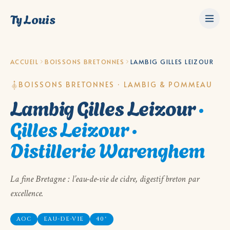
Ty Louis
ACCUEIL
BOISSONS BRETONNES
LAMBIG GILLES LEIZOUR
BOISSONS BRETONNES · LAMBIG & POMMEAU
Lambig Gilles Leizour
·
Gilles Leizour ·
Distillerie Warenghem
La fine Bretagne : l’eau-de-vie de cidre, digestif breton par
excellence.
AOC
EAU-DE-VIE
40°