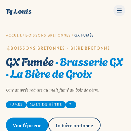
Ty Louis
ACCUEIL
BOISSONS BRETONNES
GX FUMÉE
BOISSONS BRETONNES · BIÈRE BRETONNE
GX Fumée
·
Brasserie GX
· La Bière de Groix
Une ambrée robuste au malt fumé au bois de hêtre.
FUMÉE
MALT DE HÊTRE
7°
Voir l’épicerie
La bière bretonne