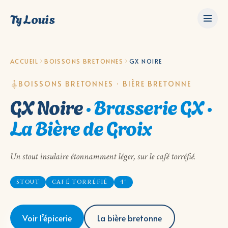
Ty Louis
ACCUEIL
BOISSONS BRETONNES
GX NOIRE
BOISSONS BRETONNES · BIÈRE BRETONNE
GX Noire
·
Brasserie GX ·
La Bière de Groix
Un stout insulaire étonnamment léger, sur le café torréfié.
STOUT
CAFÉ TORRÉFIÉ
4°
Voir l’épicerie
La bière bretonne