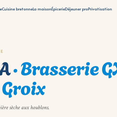
te
Cuisine bretonne
La maison
Épicerie
Déjeuner pro
Privatisation
NE
PA
·
Brasserie GX
 Groix
ière sèche aux houblons.