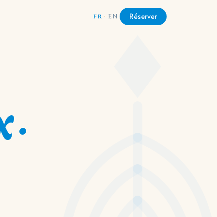
Réserver
FR
·
EN
 ·