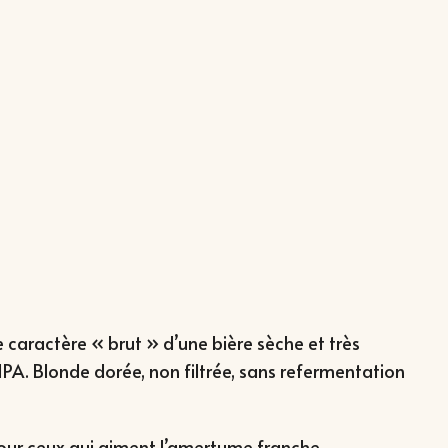
le caractère « brut » d’une bière sèche et très
 IPA. Blonde dorée, non filtrée, sans refermentation
pour ceux qui aiment l’amertume franche.